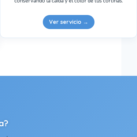
conservando la caída y el color de tus cortinas.
Ver servicio →
a?