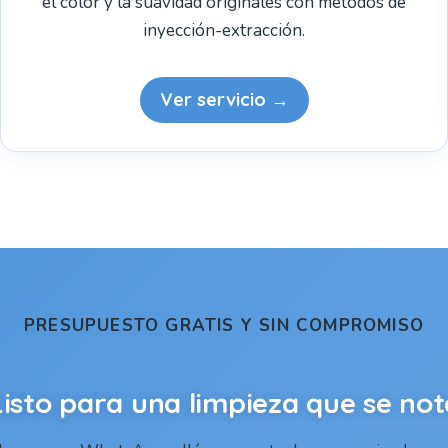
el color y la suavidad originales con métodos de
inyección-extracción.
Ver servicio →
PRESUPUESTO GRATIS Y SIN COMPROMISO
Listo para una limpieza que se not