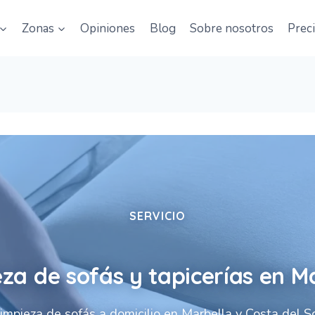
Zonas
Opiniones
Blog
Sobre nosotros
Prec
SERVICIO
za de sofás y tapicerías en M
impieza de sofás a domicilio en Marbella y Costa del S