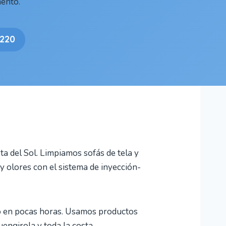
ento.
 220
ta del Sol. Limpiamos sofás de tela y
 y olores con el sistema de inyección-
co en pocas horas. Usamos productos
engirola y toda la costa.