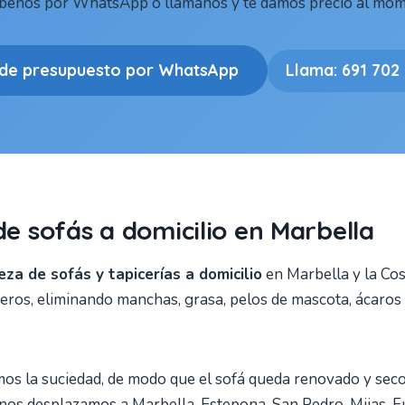
íbenos por WhatsApp o llámanos y te damos precio al mom
ide presupuesto por WhatsApp
Llama: 691 702
de sofás a domicilio en Marbella
eza de sofás y tapicerías a domicilio
en Marbella y la Cos
beceros, eliminando manchas, grasa, pelos de mascota, ácaros
mos la suciedad, de modo que el sofá queda renovado y se
os desplazamos a Marbella, Estepona, San Pedro, Mijas, Fu