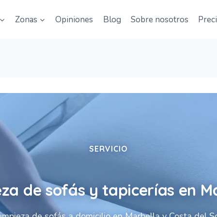
Zonas
Opiniones
Blog
Sobre nosotros
Prec
SERVICIO
za de sofás y tapicerías en M
impieza de sofás a domicilio en Marbella y Costa del S