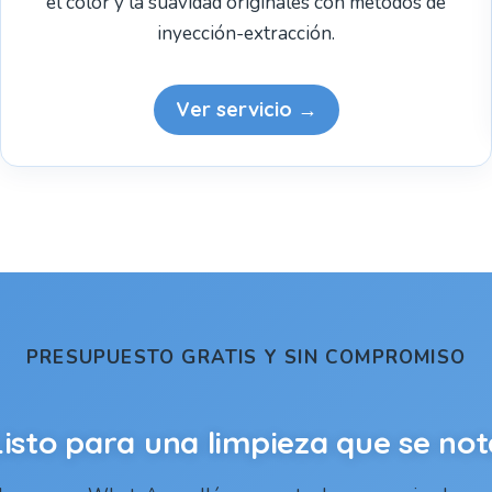
el color y la suavidad originales con métodos de
inyección-extracción.
Ver servicio →
PRESUPUESTO GRATIS Y SIN COMPROMISO
Listo para una limpieza que se not