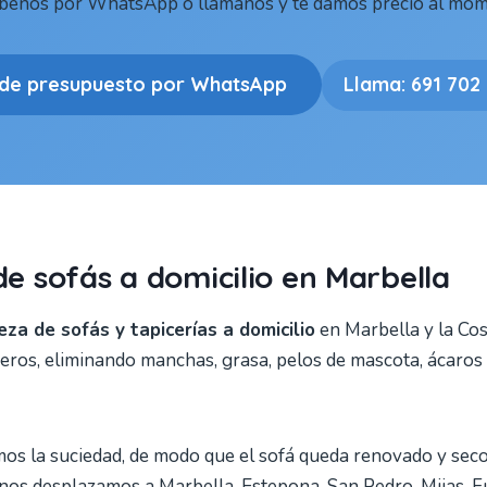
íbenos por WhatsApp o llámanos y te damos precio al mom
ide presupuesto por WhatsApp
Llama: 691 702
de sofás a domicilio en Marbella
eza de sofás y tapicerías a domicilio
en Marbella y la Cos
beceros, eliminando manchas, grasa, pelos de mascota, ácaros
mos la suciedad, de modo que el sofá queda renovado y se
os desplazamos a Marbella, Estepona, San Pedro, Mijas, Fu