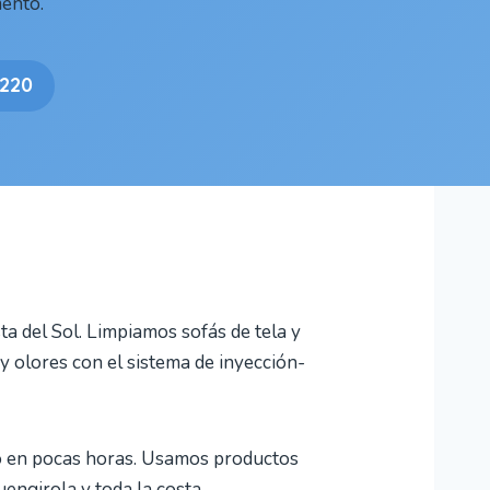
ento.
 220
ta del Sol. Limpiamos sofás de tela y
 y olores con el sistema de inyección-
co en pocas horas. Usamos productos
engirola y toda la costa.