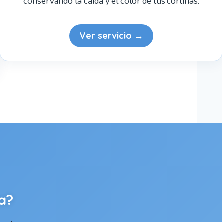
conservando la caída y el color de tus cortinas.
Ver servicio →
a?