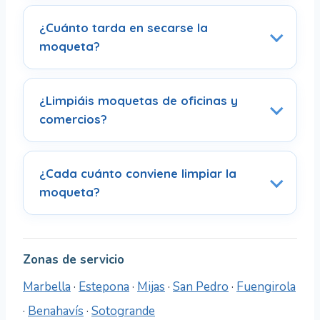
¿Cuánto tarda en secarse la
moqueta?
¿Limpiáis moquetas de oficinas y
comercios?
¿Cada cuánto conviene limpiar la
moqueta?
Zonas de servicio
Marbella
·
Estepona
·
Mijas
·
San Pedro
·
Fuengirola
·
Benahavís
·
Sotogrande